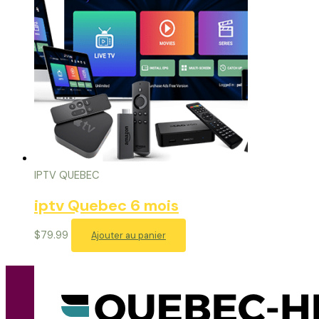
IPTV QUEBEC
iptv Quebec 6 mois
$
79.99
Ajouter au panier